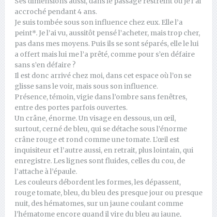
Ses dimensions aussi, dans le passage restreint où je l’ai
accroché pendant 4 ans.
Je suis tombée sous son influence chez eux. Elle l’a
peint*. Je l’ai vu, aussitôt pensé l’acheter, mais trop cher,
pas dans mes moyens. Puis ils se sont séparés, elle le lui
a offert mais lui me l’a prêté, comme pour s’en défaire
sans s’en défaire ?
Il est donc arrivé chez moi, dans cet espace où l’on se
glisse sans le voir, mais sous son influence.
Présence, témoin, vigie dans l’ombre sans fenêtres,
entre des portes parfois ouvertes.
Un crâne, énorme. Un visage en dessous, un œil,
surtout, cerné de bleu, qui se détache sous l’énorme
crâne rouge et rond comme une tomate. L’œil est
inquisiteur et l’autre aussi, en retrait, plus lointain, qui
enregistre. Les lignes sont fluides, celles du cou, de
l’attache à l’épaule.
Les couleurs débordent les formes, les dépassent,
rouge tomate, bleu, du bleu des presque jour ou presque
nuit, des hématomes, sur un jaune coulant comme
l’hématome encore quand il vire du bleu au jaune,