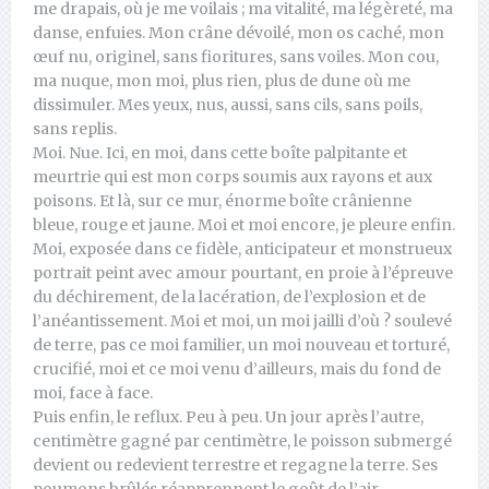
me drapais, où je me voilais ; ma vitalité, ma légèreté, ma
danse, enfuies. Mon crâne dévoilé, mon os caché, mon
œuf nu, originel, sans fioritures, sans voiles. Mon cou,
ma nuque, mon moi, plus rien, plus de dune où me
dissimuler. Mes yeux, nus, aussi, sans cils, sans poils,
sans replis.
Moi. Nue. Ici, en moi, dans cette boîte palpitante et
meurtrie qui est mon corps soumis aux rayons et aux
poisons. Et là, sur ce mur, énorme boîte crânienne
bleue, rouge et jaune. Moi et moi encore, je pleure enfin.
Moi, exposée dans ce fidèle, anticipateur et monstrueux
portrait peint avec amour pourtant, en proie à l’épreuve
du déchirement, de la lacération, de l’explosion et de
l’anéantissement. Moi et moi, un moi jailli d’où ? soulevé
de terre, pas ce moi familier, un moi nouveau et torturé,
crucifié, moi et ce moi venu d’ailleurs, mais du fond de
moi, face à face.
Puis enfin, le reflux. Peu à peu. Un jour après l’autre,
centimètre gagné par centimètre, le poisson submergé
devient ou redevient terrestre et regagne la terre. Ses
poumons brûlés réapprennent le goût de l’air.