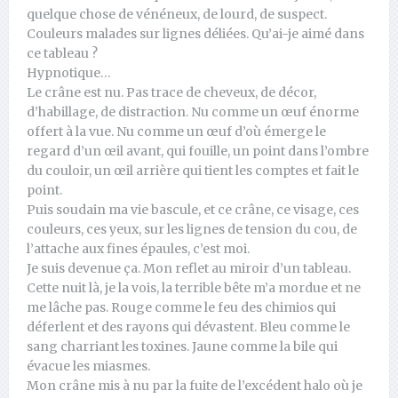
quelque chose de vénéneux, de lourd, de suspect.
Couleurs malades sur lignes déliées. Qu’ai-je aimé dans
ce tableau ?
Hypnotique…
Le crâne est nu. Pas trace de cheveux, de décor,
d’habillage, de distraction. Nu comme un œuf énorme
offert à la vue. Nu comme un œuf d’où émerge le
regard d’un œil avant, qui fouille, un point dans l’ombre
du couloir, un œil arrière qui tient les comptes et fait le
point.
Puis soudain ma vie bascule, et ce crâne, ce visage, ces
couleurs, ces yeux, sur les lignes de tension du cou, de
l’attache aux fines épaules, c’est moi.
Je suis devenue ça. Mon reflet au miroir d’un tableau.
Cette nuit là, je la vois, la terrible bête m’a mordue et ne
me lâche pas. Rouge comme le feu des chimios qui
déferlent et des rayons qui dévastent. Bleu comme le
sang charriant les toxines. Jaune comme la bile qui
évacue les miasmes.
Mon crâne mis à nu par la fuite de l’excédent halo où je