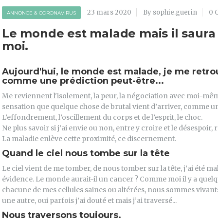
23 mars 2020
By sophie.guerin
0 
ANNONCE & CORONAVIRUS
Le monde est malade mais il saura
moi.
Aujourd'hui, le monde est malade, je me retro
comme une prédiction peut-être...
Me reviennent l'isolement, la peur, la négociation avec moi-même et
sensation que quelque chose de brutal vient d’arriver, comme un
L’effondrement, l’oscillement du corps et de l’esprit, le choc.
Ne plus savoir si j’ai envie ou non, entre y croire et le désespoir,
La maladie enlève cette proximité, ce discernement.
Quand le ciel nous tombe sur la tête
Le ciel vient de me tomber, de nous tomber sur la tête, j’ai été 
évidence. Le monde aurait-il un cancer ? Comme moi il y a quel
chacune de mes cellules saines ou altérées, nous sommes vivants
une autre, oui parfois j’ai douté et mais j’ai traversé...
Nous traversons toujours.