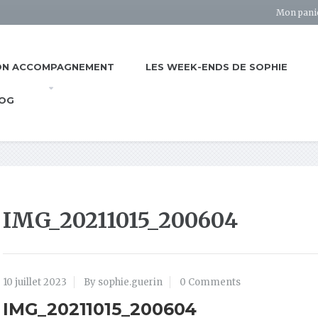
Mon pani
N ACCOMPAGNEMENT
LES WEEK-ENDS DE SOPHIE
OG
IMG_20211015_200604
10 juillet 2023
By sophie.guerin
0 Comments
IMG_20211015_200604