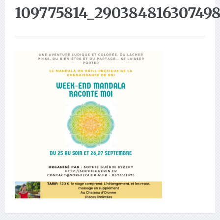
109775814_29038481630749