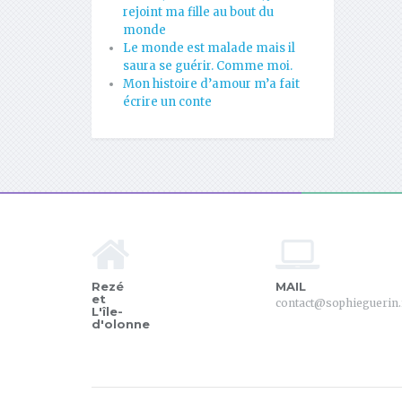
rejoint ma fille au bout du
monde
Le monde est malade mais il
saura se guérir. Comme moi.
Mon histoire d’amour m’a fait
écrire un conte
Rezé
MAIL
et
contact@sophieguerin.
L'île-
d'olonne