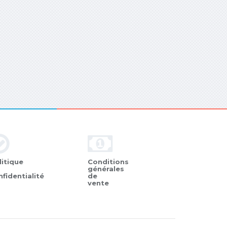
litique
Conditions
générales
nfidentialité
de
vente