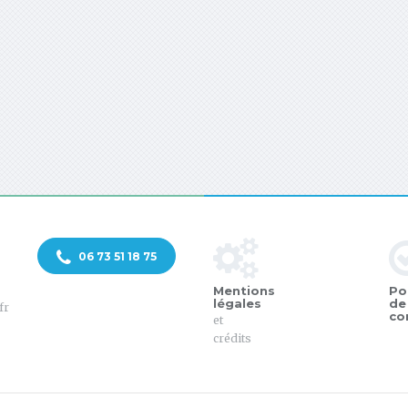
06 73 51 18 75
Mentions
Po
légales
de
fr
co
et
crédits