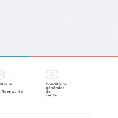
litique
Conditions
générales
nfidentialité
de
vente