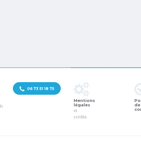
06 73 51 18 75
Mentions
Po
légales
de
fr
co
et
crédits