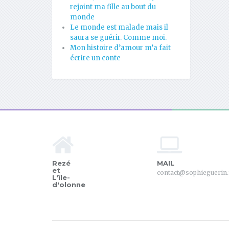
rejoint ma fille au bout du
monde
Le monde est malade mais il
saura se guérir. Comme moi.
Mon histoire d’amour m’a fait
écrire un conte
Rezé
MAIL
et
contact@sophieguerin.
L'île-
d'olonne